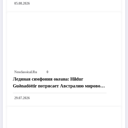
05.08.2026
Neoclassical.ru
0
Ледяная симфония океана: Hildur
Guðnadóttir потрясает Австралию мировой
премьерой «Time and the Water»
29.07.2026