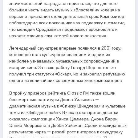
значимость этой награды: он признался, что для него
большая честь видеть музыку к «Властелину колец» на
вершине признания столь длительный срок. Композитор
поблагодарил всех поклонников за поддержку и отметил,
что мелодии Средиземья продолжают вдохновлять и
находят отклик у слушателей нового поколения.
Легендарный саундтрек впервые появился в 2001 году,
мгновенно став культурным явлением и одним из
наиболее узнаваемых музыкальных сопровождений в
истории кино. За свою работу Говард Шор не только
получил три статуэтки «Оскар», но и закрепил репутацию
одного из величайших современных кинокомпозиторов.
В тройку призёров рейтинга Classic FM также вошли
бессмертные партитуры Джона Уильямса —
драматическая музыка к «Списку Шиндлера» и культовые
темы из «Звёздных войн». В числе фаворитов десятки
оказались композиции Ханса Циммера, Джона Барри,
Эннио Морриконе и Дебби Уайзман. Среди неожиданных
результатов чарта — резкий рост интереса к саундтреку