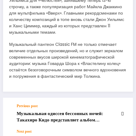
Уильямса для «Челюстей», занявшему теперь 13-ю
строчку, а также популяризация работ Майкла Джаккино
для мультфильма «Вверх». Главными рекордсменами по
количеству композиций в топе вновь стали Джон Уильямс
и Ханс Циммер, каждый из которых представлен 11
музыкальными темами.
Музыкальный пантеон Classic FM не только отмечает
величие отдельных произведений, но и служит зеркалом
современных вкусов широкой кинематографической
аудитории: музыка Говарда Шора к «Властелину колец»
остаётся безоговорочным символом вечного вдохновения
и погружения в фантастический мир Толкина.
Previous post
Музыкальная одиссея бессонных ночей:
Такахиро Кидо представляет альбом
INSOMNIA
Next post