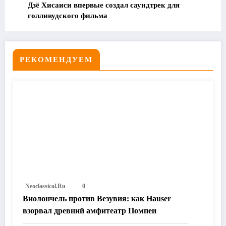
Дзё Хисаиси впервые создал саундтрек для
голливудского фильма
РЕКОМЕНДУЕМ
Neoclassical.ru
0
Виолончель против Везувия: как Hauser
взорвал древний амфитеатр Помпеи