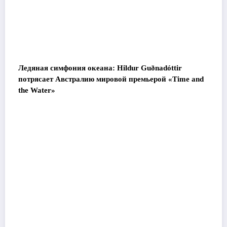
Ледяная симфония океана: Hildur Guðnadóttir
потрясает Австралию мировой премьерой «Time and
the Water»