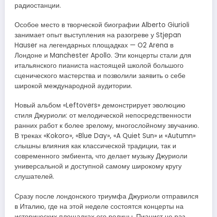
радиостанции.
Особое место в творческой биографии Alberto Giurioli
занимает опыт выступления на разогреве у Stjepan
Hauser на легендарных площадках — O2 Arena в
Лондоне и Manchester Apollo. Эти концерты стали для
итальянского пианиста настоящей школой большого
сценического мастерства и позволили заявить о себе
широкой международной аудитории.
Новый альбом «Leftovers» демонстрирует эволюцию
стиля Джуриоли: от мелодической непосредственности
ранних работ к более зрелому, многослойному звучанию.
В треках «Kokoro», «Blue Day», «A Quiet Sun» и «Autumn»
слышны влияния как классической традиции, так и
современного эмбиента, что делает музыку Джуриоли
универсальной и доступной самому широкому кругу
слушателей.
Сразу после лондонского триумфа Джуриоли отправился
в Италию, где на этой неделе состоятся концерты на
исторических площадках его родины. Пианист не раз