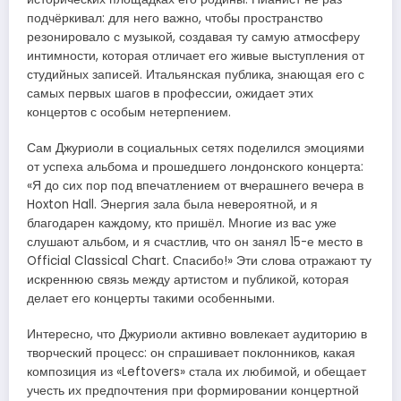
подчёркивал: для него важно, чтобы пространство
резонировало с музыкой, создавая ту самую атмосферу
интимности, которая отличает его живые выступления от
студийных записей. Итальянская публика, знающая его с
самых первых шагов в профессии, ожидает этих
концертов с особым нетерпением.
Сам Джуриоли в социальных сетях поделился эмоциями
от успеха альбома и прошедшего лондонского концерта:
«Я до сих пор под впечатлением от вчерашнего вечера в
Hoxton Hall. Энергия зала была невероятной, и я
благодарен каждому, кто пришёл. Многие из вас уже
слушают альбом, и я счастлив, что он занял 15-е место в
Official Classical Chart. Спасибо!» Эти слова отражают ту
искреннюю связь между артистом и публикой, которая
делает его концерты такими особенными.
Интересно, что Джуриоли активно вовлекает аудиторию в
творческий процесс: он спрашивает поклонников, какая
композиция из «Leftovers» стала их любимой, и обещает
учесть их предпочтения при формировании концертной