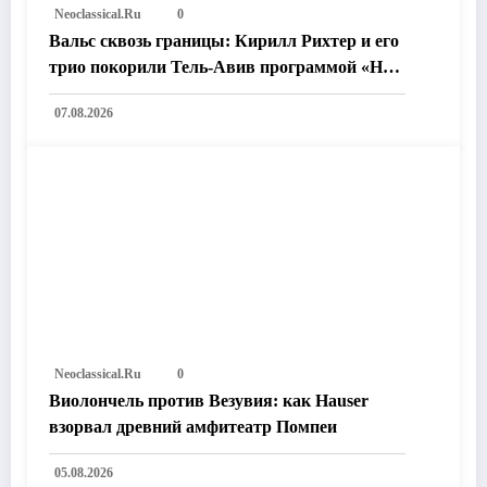
Neoclassical.ru
0
Вальс сквозь границы: Кирилл Рихтер и его
трио покорили Тель-Авив программой «На
пути к возлюбленному городу»
07.08.2026
Neoclassical.ru
0
Виолончель против Везувия: как Hauser
взорвал древний амфитеатр Помпеи
05.08.2026