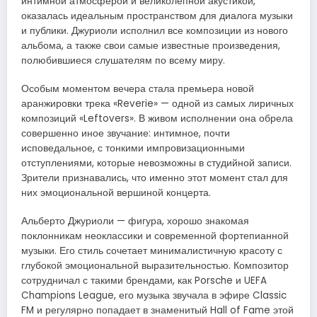
интимной атмосферой и великолепной акустикой,
оказалась идеальным пространством для диалога музыки
и публики. Джуриоли исполнил все композиции из нового
альбома, а также свои самые известные произведения,
полюбившиеся слушателям по всему миру.
Особым моментом вечера стала премьера новой
аранжировки трека «Reverie» — одной из самых лиричных
композиций «Leftovers». В живом исполнении она обрела
совершенно иное звучание: интимное, почти
исповедальное, с тонкими импровизационными
отступлениями, которые невозможны в студийной записи.
Зрители признавались, что именно этот момент стал для
них эмоциональной вершиной концерта.
Альберто Джуриоли — фигура, хорошо знакомая
поклонникам неоклассики и современной фортепианной
музыки. Его стиль сочетает минималистичную красоту с
глубокой эмоциональной выразительностью. Композитор
сотрудничал с такими брендами, как Porsche и UEFA
Champions League, его музыка звучала в эфире Classic
FM и регулярно попадает в знаменитый Hall of Fame этой