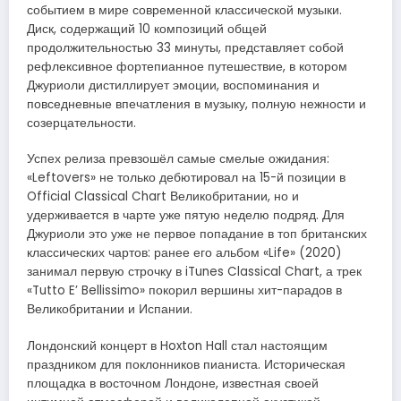
событием в мире современной классической музыки.
Диск, содержащий 10 композиций общей
продолжительностью 33 минуты, представляет собой
рефлексивное фортепианное путешествие, в котором
Джуриоли дистиллирует эмоции, воспоминания и
повседневные впечатления в музыку, полную нежности и
созерцательности.
Успех релиза превзошёл самые смелые ожидания:
«Leftovers» не только дебютировал на 15-й позиции в
Official Classical Chart Великобритании, но и
удерживается в чарте уже пятую неделю подряд. Для
Джуриоли это уже не первое попадание в топ британских
классических чартов: ранее его альбом «Life» (2020)
занимал первую строчку в iTunes Classical Chart, а трек
«Tutto E’ Bellissimo» покорил вершины хит-парадов в
Великобритании и Испании.
Лондонский концерт в Hoxton Hall стал настоящим
праздником для поклонников пианиста. Историческая
площадка в восточном Лондоне, известная своей