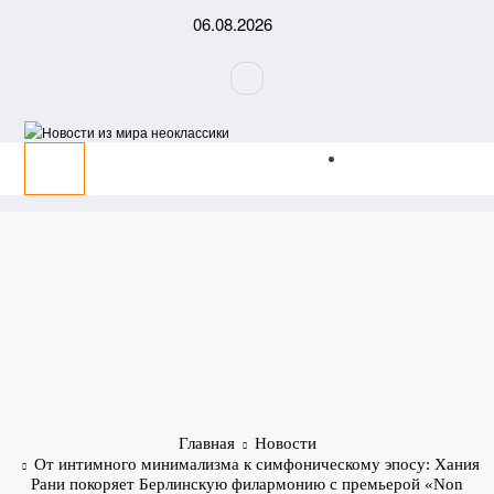
Перейти
06.08.2026
к
содержимому
Главная
Новости
От интимного минимализма к симфоническому эпосу: Хания
Рани покоряет Берлинскую филармонию с премьерой «Non