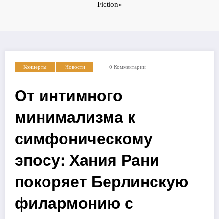
Fiction»
Концерты
Новости
0 Комментарии
От интимного
минимализма к
симфоническому
эпосу: Хания Рани
покоряет Берлинскую
филармонию с