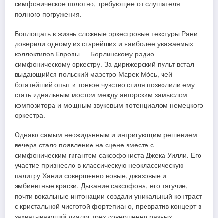
симфоническое полотно, требующее от слушателя
полного погружения.
Воплощать в жизнь сложные оркестровые текстуры Рани
доверили одному из старейших и наиболее уважаемых
коллективов Европы — Берлинскому радио-
симфоническому оркестру. За дирижерский пульт встал
выдающийся польский маэстро Марек Мо́сь, чей
богатейший опыт и тонкое чувство стиля позволили ему
стать идеальным мостом между авторским замыслом
композитора и мощным звуковым потенциалом немецкого
оркестра.
Однако самым неожиданным и интригующим решением
вечера стало появление на сцене вместе с
симфоническим гигантом саксофониста Джека Уилли. Его
участие привнесло в классическую неоклассическую
палитру Хании совершенно новые, джазовые и
эмбиентные краски. Дыхание саксофона, его тягучие,
почти вокальные интонации создали уникальный контраст
с кристальной чистотой фортепиано, превратив концерт в
захватывающий диалог трех совершенно разных