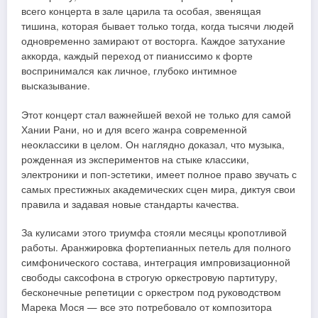
всего концерта в зале царила та особая, звенящая
тишина, которая бывает только тогда, когда тысячи людей
одновременно замирают от восторга. Каждое затухание
аккорда, каждый переход от пианиссимо к форте
воспринимался как личное, глубоко интимное
высказывание.
Этот концерт стал важнейшей вехой не только для самой
Хании Рани, но и для всего жанра современной
неоклассики в целом. Он наглядно доказал, что музыка,
рожденная из экспериментов на стыке классики,
электроники и поп-эстетики, имеет полное право звучать с
самых престижных академических сцен мира, диктуя свои
правила и задавая новые стандарты качества.
За кулисами этого триумфа стояли месяцы кропотливой
работы. Аранжировка фортепианных петель для полного
симфонического состава, интеграция импровизационной
свободы саксофона в строгую оркестровую партитуру,
бесконечные репетиции с оркестром под руководством
Марека Мося — все это потребовало от композитора