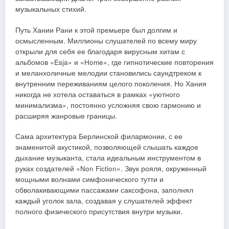
музыкальных стихий.
Путь Хании Рани к этой премьере был долгим и
осмысленным. Миллионы слушателей по всему миру
открыли для себя ее благодаря вирусным хитам с
альбомов «Esja» и «Home», где гипнотические повторения
и меланхоличные мелодии становились саундтреком к
внутренним переживаниям целого поколения. Но Хания
никогда не хотела оставаться в рамках «уютного
минимализма», постоянно усложняя свою гармонию и
расширяя жанровые границы.
Сама архитектура Берлинской филармонии, с ее
знаменитой акустикой, позволяющей слышать каждое
дыхание музыканта, стала идеальным инструментом в
руках создателей «Non Fiction». Звук рояля, окруженный
мощными волнами симфонического тутти и
обволакивающими пассажами саксофона, заполнял
каждый уголок зала, создавая у слушателей эффект
полного физического присутствия внутри музыки.