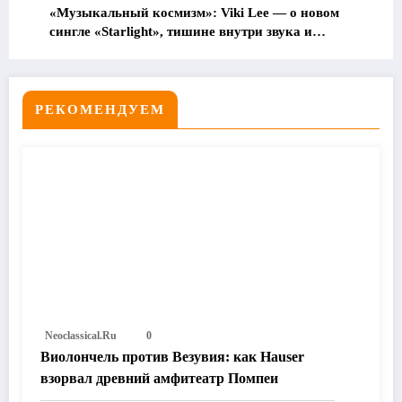
«Музыкальный космизм»: Viki Lee — о новом
сингле «Starlight», тишине внутри звука и
музыке, которая ведёт к себе
РЕКОМЕНДУЕМ
Neoclassical.ru
0
Виолончель против Везувия: как Hauser
взорвал древний амфитеатр Помпеи