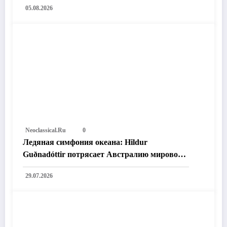
05.08.2026
Neoclassical.ru
0
Ледяная симфония океана: Hildur
Guðnadóttir потрясает Австралию мировой
премьерой «Time and the Water»
29.07.2026