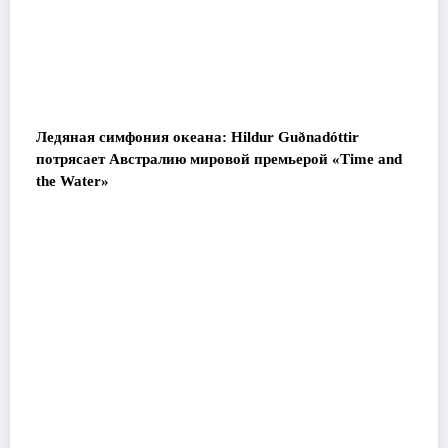
Ледяная симфония океана: Hildur Guðnadóttir
потрясает Австралию мировой премьерой «Time and
the Water»