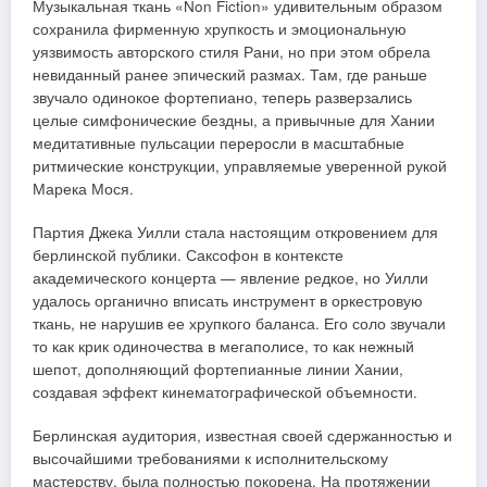
Музыкальная ткань «Non Fiction» удивительным образом
сохранила фирменную хрупкость и эмоциональную
уязвимость авторского стиля Рани, но при этом обрела
невиданный ранее эпический размах. Там, где раньше
звучало одинокое фортепиано, теперь разверзались
целые симфонические бездны, а привычные для Хании
медитативные пульсации переросли в масштабные
ритмические конструкции, управляемые уверенной рукой
Марека Мося.
Партия Джека Уилли стала настоящим откровением для
берлинской публики. Саксофон в контексте
академического концерта — явление редкое, но Уилли
удалось органично вписать инструмент в оркестровую
ткань, не нарушив ее хрупкого баланса. Его соло звучали
то как крик одиночества в мегаполисе, то как нежный
шепот, дополняющий фортепианные линии Хании,
создавая эффект кинематографической объемности.
Берлинская аудитория, известная своей сдержанностью и
высочайшими требованиями к исполнительскому
мастерству, была полностью покорена. На протяжении