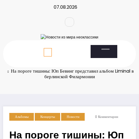
Перейти
07.08.2026
к
содержимому
Главная
Новости
На пороге тишины: Юп Бевинг представил альбом Liminal в
берлинской Филармонии
Альбомы
Концерты
Новости
0 Комментарии
На пороге тишины: Юп