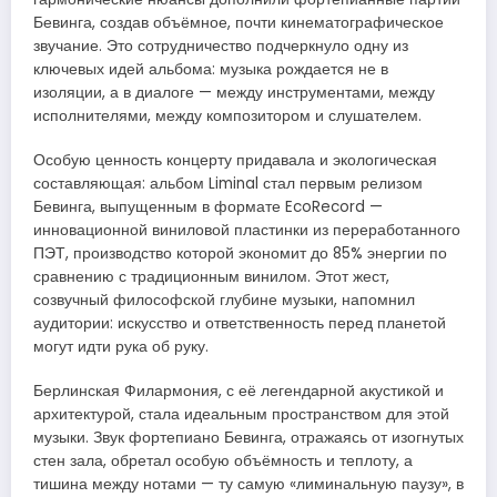
Бевинга, создав объёмное, почти кинематографическое
звучание. Это сотрудничество подчеркнуло одну из
ключевых идей альбома: музыка рождается не в
изоляции, а в диалоге — между инструментами, между
исполнителями, между композитором и слушателем.
Особую ценность концерту придавала и экологическая
составляющая: альбом Liminal стал первым релизом
Бевинга, выпущенным в формате EcoRecord —
инновационной виниловой пластинки из переработанного
ПЭТ, производство которой экономит до 85% энергии по
сравнению с традиционным винилом. Этот жест,
созвучный философской глубине музыки, напомнил
аудитории: искусство и ответственность перед планетой
могут идти рука об руку.
Берлинская Филармония, с её легендарной акустикой и
архитектурой, стала идеальным пространством для этой
музыки. Звук фортепиано Бевинга, отражаясь от изогнутых
стен зала, обретал особую объёмность и теплоту, а
тишина между нотами — ту самую «лиминальную паузу», в