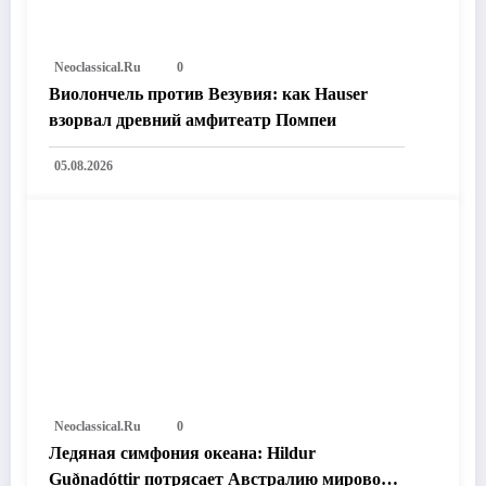
Neoclassical.ru
0
Виолончель против Везувия: как Hauser
взорвал древний амфитеатр Помпеи
05.08.2026
Neoclassical.ru
0
Ледяная симфония океана: Hildur
Guðnadóttir потрясает Австралию мировой