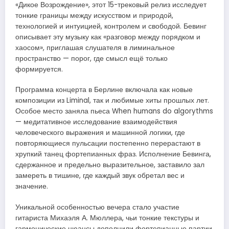
«Дикое Возрождение», этот 15-трековый релиз исследует
тонкие границы между искусством и природой,
технологией и интуицией, контролем и свободой. Бевинг
описывает эту музыку как «разговор между порядком и
хаосом», приглашая слушателя в лиминальное
пространство — порог, где смысл ещё только
формируется.
Программа концерта в Берлине включала как новые
композиции из Liminal, так и любимые хиты прошлых лет.
Особое место заняла пьеса When humans do algorythms
— медитативное исследование взаимодействия
человеческого выражения и машинной логики, где
повторяющиеся пульсации постепенно перерастают в
хрупкий танец фортепианных фраз. Исполнение Бевинга,
сдержанное и предельно выразительное, заставило зал
замереть в тишине, где каждый звук обретал вес и
значение.
Уникальной особенностью вечера стало участие
гитариста Михаэля А. Мюллера, чьи тонкие текстуры и
гармонические нюансы дополнили фортепианные партии