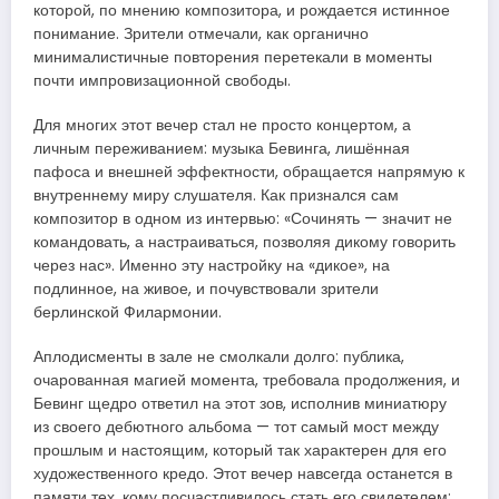
которой, по мнению композитора, и рождается истинное
понимание. Зрители отмечали, как органично
минималистичные повторения перетекали в моменты
почти импровизационной свободы.
Для многих этот вечер стал не просто концертом, а
личным переживанием: музыка Бевинга, лишённая
пафоса и внешней эффектности, обращается напрямую к
внутреннему миру слушателя. Как признался сам
композитор в одном из интервью: «Сочинять — значит не
командовать, а настраиваться, позволяя дикому говорить
через нас». Именно эту настройку на «дикое», на
подлинное, на живое, и почувствовали зрители
берлинской Филармонии.
Аплодисменты в зале не смолкали долго: публика,
очарованная магией момента, требовала продолжения, и
Бевинг щедро ответил на этот зов, исполнив миниатюру
из своего дебютного альбома — тот самый мост между
прошлым и настоящим, который так характерен для его
художественного кредо. Этот вечер навсегда останется в
памяти тех, кому посчастливилось стать его свидетелем: