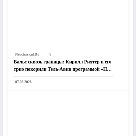
Neoclassical.ru
0
Вальс сквозь границы: Кирилл Рихтер и его
трио покорили Тель-Авив программой «На
пути к возлюбленному городу»
07.08.2026