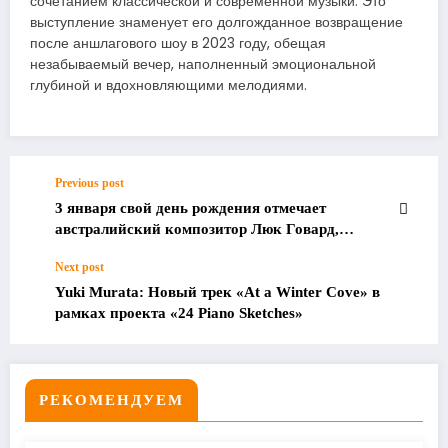
сочетанием классической и современной музыки. Это
выступление знаменует его долгожданное возвращение
после аншлагового шоу в 2023 году, обещая
незабываемый вечер, наполненный эмоциональной
глубиной и вдохновляющими мелодиями.
Previous post
3 января свой день рождения отмечает
австралийский композитор Люк Говард,
признанный мастер современной
Next post
неоклассической музыки.
Yuki Murata: Новый трек «At a Winter Cove» в
рамках проекта «24 Piano Sketches»
РЕКОМЕНДУЕМ