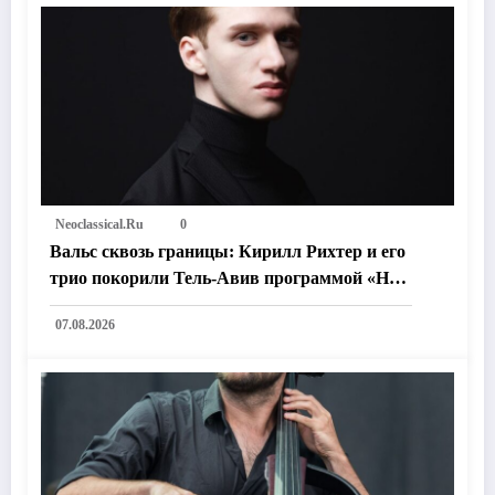
Neoclassical.ru
0
Вальс сквозь границы: Кирилл Рихтер и его
трио покорили Тель-Авив программой «На
пути к возлюбленному городу»
07.08.2026