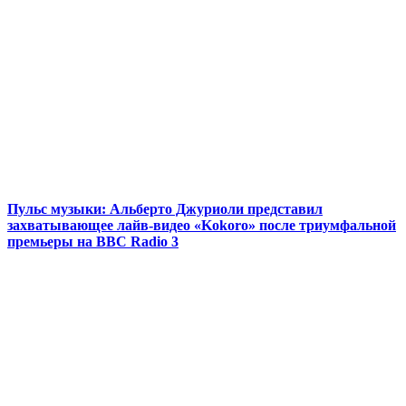
Пульс музыки: Альберто Джуриоли представил
захватывающее лайв-видео «Kokoro» после триумфальной
премьеры на BBC Radio 3