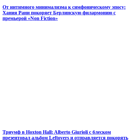
От интимного минимализма к симфоническому эпосу:
Хания Рани покоряет Берлинскую филармонию с
премьерой «Non Fiction»
Триумф в Hoxton Hall: Alberto Giurioli с блеском
презентовал альбом Leftovers и отправляется покорять