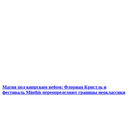
Магия под кипрским небом: Флориан Кристль и
фестиваль Minthis переопределяют границы неоклассики