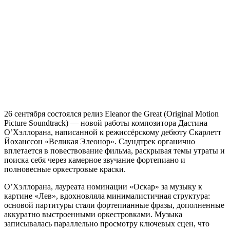
26 сентября состоялся релиз Eleanor the Great (Original Motion
Picture Soundtrack) — новой работы композитора Дастина
О’Хэллорана, написанной к режиссёрскому дебюту Скарлетт
Йоханссон «Великая Элеонор». Саундтрек органично
вплетается в повествование фильма, раскрывая темы утраты и
поиска себя через камерное звучание фортепиано и
полновесные оркестровые краски.
О’Хэллорана, лауреата номинации «Оскар» за музыку к
картине «Лев», вдохновляла минималистичная структура:
основой партитуры стали фортепианные фразы, дополненные
аккуратно выстроенными оркестровками. Музыка
записывалась параллельно просмотру ключевых сцен, что