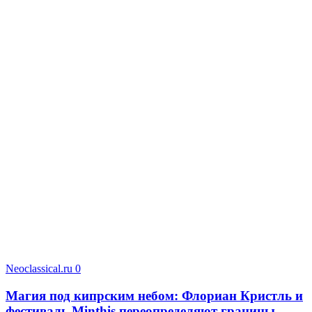
Neoclassical.ru
0
Магия под кипрским небом: Флориан Кристль и
фестиваль Minthis переопределяют границы