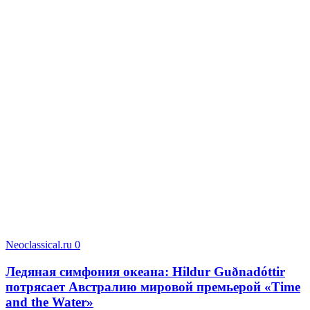
Neoclassical.ru
0
Ледяная симфония океана: Hildur Guðnadóttir
потрясает Австралию мировой премьерой «Time
and the Water»