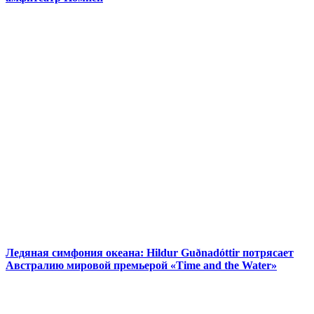
Ледяная симфония океана: Hildur Guðnadóttir потрясает
Австралию мировой премьерой «Time and the Water»