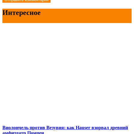
Интересное
Виолончель против Везувия: как Hauser взорвал древний
амфитеатр Помпеи