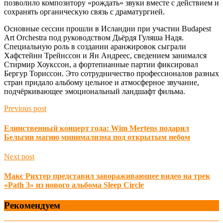
позволило композитору «рождать» звуки вместе с действием и
сохранять органическую связь с драматургией.
Основные сессии прошли в Исландии при участии Budapest
Art Orchestra под руководством Дьёрдя Гуляша Надя.
Специальную роль в создании аранжировок сыграли
Хафстейнн Трейнссон и Ян Андреес, сведением занимался
Сти́рмир Хоукссон, а фортепианные партии фиксировал
Бергур Ториссон. Это сотрудничество профессионалов разных
стран придало альбому цельное и атмосферное звучание,
подчёркивающее эмоциональный ландшафт фильма.
Previous post
Единственный концерт года: Wim Mertens подарил
Бельгии магию минимализма под открытым небом
Next post
Макс Рихтер представил завораживающее видео на трек
«Path 3» из нового альбома Sleep Circle
Рекомендуем