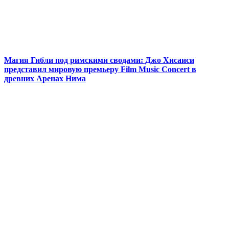
Магия Гибли под римскими сводами: Джо Хисаиси
представил мировую премьеру Film Music Concert в
древних Аренах Нима