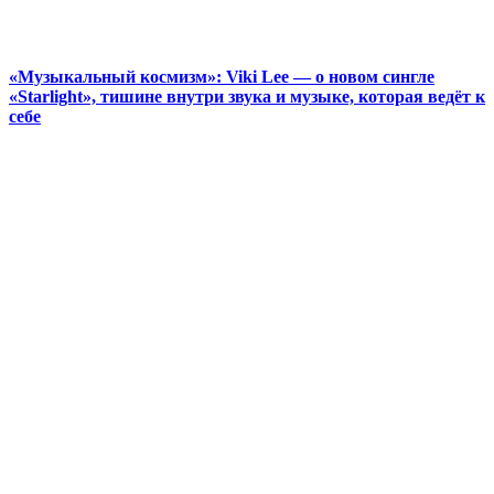
«Музыкальный космизм»: Viki Lee — о новом сингле
«Starlight», тишине внутри звука и музыке, которая ведёт к
себе