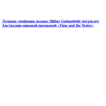
Ледяная симфония океана: Hildur Guðnadóttir потрясает
Австралию мировой премьерой «Time and the Water»