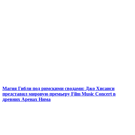
Магия Гибли под римскими сводами: Джо Хисаиси
представил мировую премьеру Film Music Concert в
древних Аренах Нима