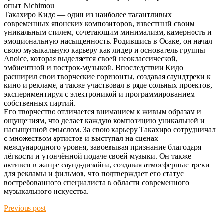
опыт Nichimou.
Такахиро Кидо — один из наиболее талантливых
современных японских композиторов, известный своим
уникальным стилем, сочетающим минимализм, камерность и
эмоциональную насыщенность. Родившись в Осаке, он начал
свою музыкальную карьеру как лидер и основатель группы
Anoice, которая выделяется своей неоклассической,
эмбиентной и построк-музыкой. Впоследствии Кидо
расширил свои творческие горизонты, создавая саундтреки к
кино и рекламе, а также участвовал в ряде сольных проектов,
экспериментируя с электроникой и программированием
собственных партий.
Его творчество отличается вниманием к живым образам и
ощущениям, что делает каждую композицию уникальной и
насыщенной смыслом. За свою карьеру Такахиро сотрудничал
с множеством артистов и выступал на сценах
международного уровня, завоевывая признание благодаря
лёгкости и утончённой подаче своей музыки. Он также
активен в жанре саунд-дизайна, создавая атмосферные треки
для рекламы и фильмов, что подтверждает его статус
востребованного специалиста в области современного
музыкального искусства.
Previous post