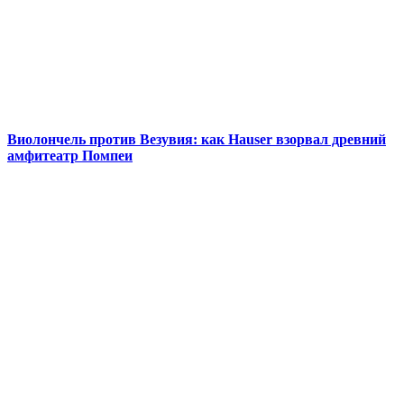
Виолончель против Везувия: как Hauser взорвал древний
амфитеатр Помпеи