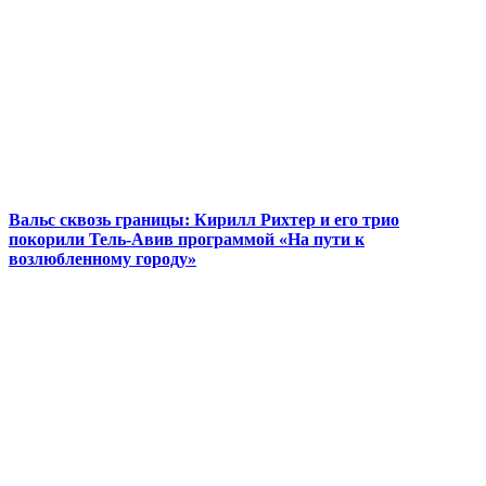
Вальс сквозь границы: Кирилл Рихтер и его трио
покорили Тель-Авив программой «На пути к
возлюбленному городу»