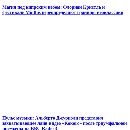
Магия под кипрским небом: Флориан Кристль и
фестиваль Minthis переопределяют границы неоклассики
Пульс музыки: Альберто Джуриоли представил
захватывающее лайв-видео «Kokoro» после триумфальной
премьеры на BBC Radio 3