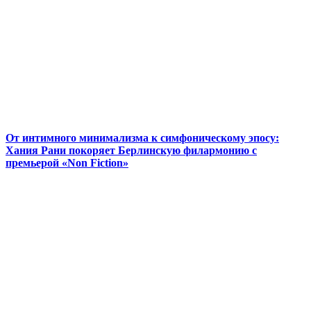
От интимного минимализма к симфоническому эпосу:
Хания Рани покоряет Берлинскую филармонию с
премьерой «Non Fiction»