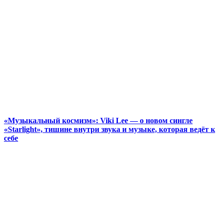
«Музыкальный космизм»: Viki Lee — о новом сингле
«Starlight», тишине внутри звука и музыке, которая ведёт к
себе