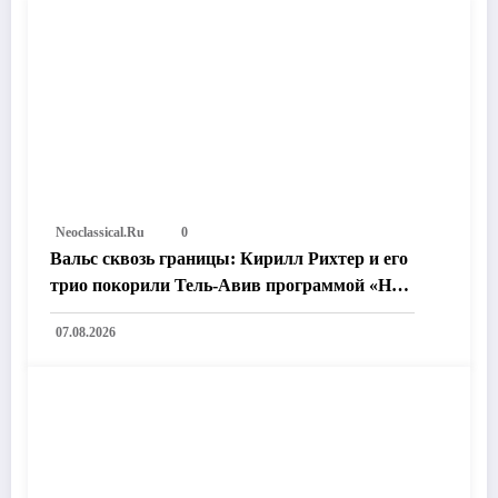
Neoclassical.ru
0
Вальс сквозь границы: Кирилл Рихтер и его
трио покорили Тель-Авив программой «На
пути к возлюбленному городу»
07.08.2026