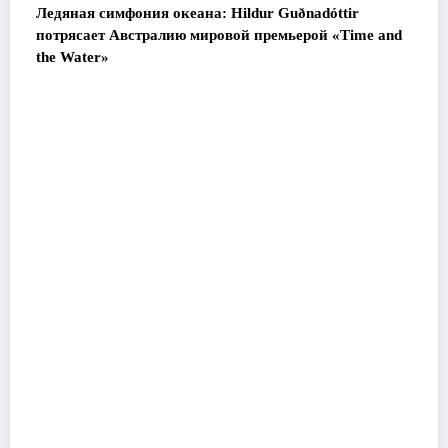
Ледяная симфония океана: Hildur Guðnadóttir
потрясает Австралию мировой премьерой «Time and
the Water»