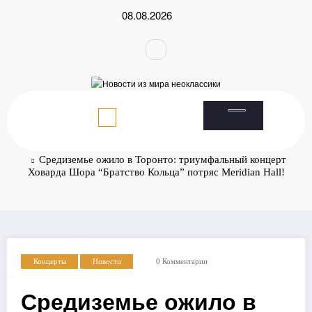
Перейти
08.08.2026
к
содержимому
Главная
Новости
Средиземье ожило в Торонто: триумфальный концерт
Ховарда Шора “Братство Кольца” потряс Meridian Hall!
Концерты
Новости
0 Комментарии
Средиземье ожило в