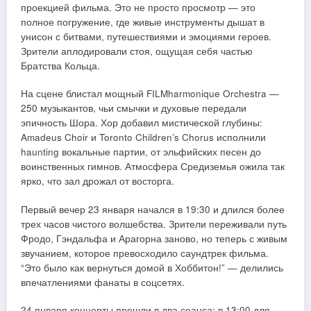
проекцией фильма. Это не просто просмотр — это
полное погружение, где живые инструменты дышат в
унисон с битвами, путешествиями и эмоциями героев.
Зрители аплодировали стоя, ощущая себя частью
Братства Кольца.
На сцене блистал мощный FILMharmonique Orchestra —
250 музыкантов, чьи смычки и духовые передали
эпичность Шора. Хор добавил мистической глубины:
Amadeus Choir и Toronto Children’s Chorus исполнили
haunting вокальные партии, от эльфийских песен до
воинственных гимнов. Атмосфера Средиземья ожила так
ярко, что зал дрожал от восторга.
Первый вечер 23 января начался в 19:30 и длился более
трех часов чистого волшебства. Зрители переживали путь
Фродо, Гэндальфа и Арагорна заново, но теперь с живым
звучанием, которое превосходило саундтрек фильма.
“Это было как вернуться домой в Хоббитон!” — делились
впечатлениями фанаты в соцсетях.
24 января концерты прошли в два сеанса: в 13:00 для