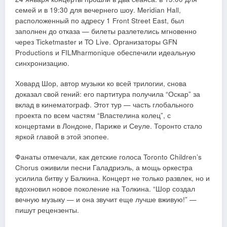
семей и в 19:30 для вечернего шоу. Meridian Hall,
расположенный по адресу 1 Front Street East, был
заполнен до отказа — билеты разлетелись мгновенно
через Ticketmaster и TO Live. Организаторы GFN
Productions и FILMharmonique обеспечили идеальную
синхронизацию.​
Ховард Шор, автор музыки ко всей трилогии, снова
доказал свой гений: его партитура получила “Оскар” за
вклад в кинематограф. Этот тур — часть глобального
проекта по всем частям “Властелина колец”, с
концертами в Лондоне, Париже и Сеуле. Торонто стало
яркой главой в этой эпопее.
Фанаты отмечали, как детские голоса Toronto Children’s
Chorus оживили песни Галадриэль, а мощь оркестра
усилила битву у Балкина. Концерт не только развлек, но и
вдохновил новое поколение на Толкина. “Шор создал
вечную музыку — и она звучит еще лучше вживую!” —
пишут рецензенты.