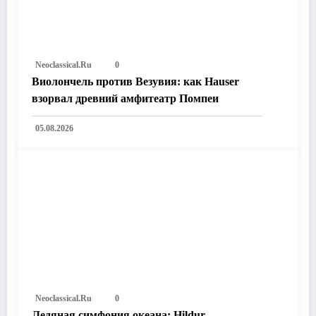
Neoclassical.ru
0
Виолончель против Везувия: как Hauser
взорвал древний амфитеатр Помпеи
05.08.2026
Neoclassical.ru
0
Ледяная симфония океана: Hildur