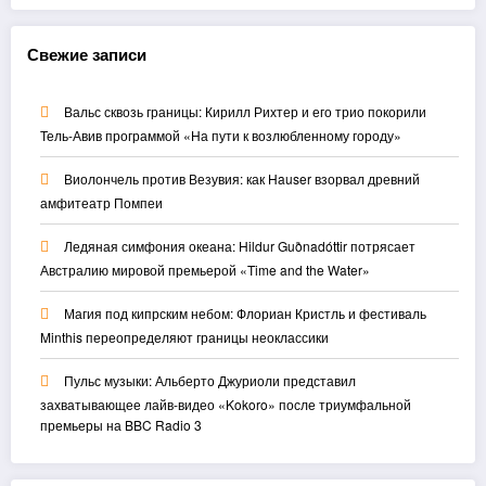
Свежие записи
Вальс сквозь границы: Кирилл Рихтер и его трио покорили
Тель-Авив программой «На пути к возлюбленному городу»
Виолончель против Везувия: как Hauser взорвал древний
амфитеатр Помпеи
Ледяная симфония океана: Hildur Guðnadóttir потрясает
Австралию мировой премьерой «Time and the Water»
Магия под кипрским небом: Флориан Кристль и фестиваль
Minthis переопределяют границы неоклассики
Пульс музыки: Альберто Джуриоли представил
захватывающее лайв-видео «Kokoro» после триумфальной
премьеры на BBC Radio 3