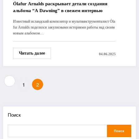
Ólafur Arnalds раскрывает детали создания
альбома “A Dawning” в свежем интервью
Известный исландский композитор и мультиинструменталист Óla
fur Arnalds поделился закулисными историями работы над своим
новым альбомом…
Читать далее
04.06.2025
Пагинация
1
2
записей
Поиск
Поиск