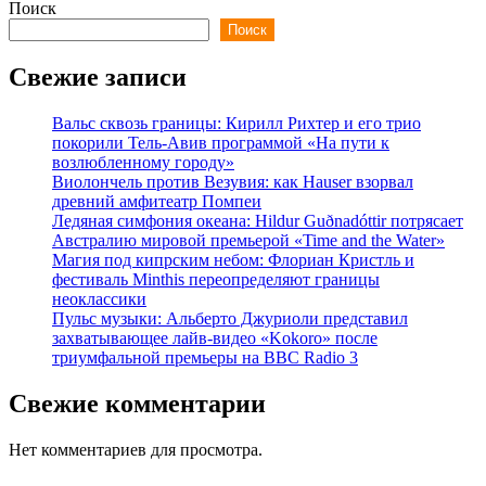
Поиск
Поиск
Свежие записи
Вальс сквозь границы: Кирилл Рихтер и его трио
покорили Тель-Авив программой «На пути к
возлюбленному городу»
Виолончель против Везувия: как Hauser взорвал
древний амфитеатр Помпеи
Ледяная симфония океана: Hildur Guðnadóttir потрясает
Австралию мировой премьерой «Time and the Water»
Магия под кипрским небом: Флориан Кристль и
фестиваль Minthis переопределяют границы
неоклассики
Пульс музыки: Альберто Джуриоли представил
захватывающее лайв-видео «Kokoro» после
триумфальной премьеры на BBC Radio 3
Свежие комментарии
Нет комментариев для просмотра.