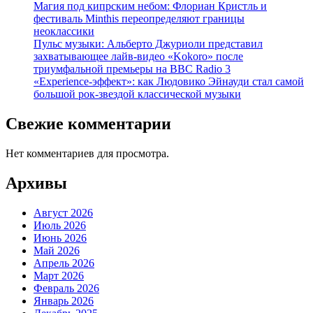
Магия под кипрским небом: Флориан Кристль и
фестиваль Minthis переопределяют границы
неоклассики
Пульс музыки: Альберто Джуриоли представил
захватывающее лайв-видео «Kokoro» после
триумфальной премьеры на BBC Radio 3
«Experience-эффект»: как Людовико Эйнауди стал самой
большой рок-звездой классической музыки
Свежие комментарии
Нет комментариев для просмотра.
Архивы
Август 2026
Июль 2026
Июнь 2026
Май 2026
Апрель 2026
Март 2026
Февраль 2026
Январь 2026