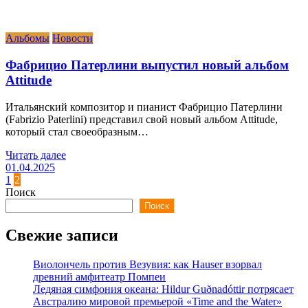
Альбомы
Новости
Фабрицио Патерлини выпустил новый альбом
Attitude
Итальянский композитор и пианист Фабрицио Патерлини
(Fabrizio Paterlini) представил свой новый альбом Attitude,
который стал своеобразным…
Читать далее
01.04.2025
Пагинация
1
2
Поиск
записей
Поиск
Свежие записи
Виолончель против Везувия: как Hauser взорвал
древний амфитеатр Помпеи
Ледяная симфония океана: Hildur Guðnadóttir потрясает
Австралию мировой премьерой «Time and the Water»