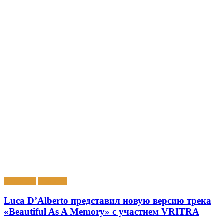
Альбомы
Новости
Luca D’Alberto представил новую версию трека
«Beautiful As A Memory» с участием VRITRA