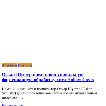
Альбомы
Новости
Оскар Шустер представил уникальную
фортепианную обработку хита Hollow Coves
Немецкий пианист и композитор Оскар Шустер (Oskar
Schuster) удивил поклонников своим новым музыкальным
проектом —…
Читать далее